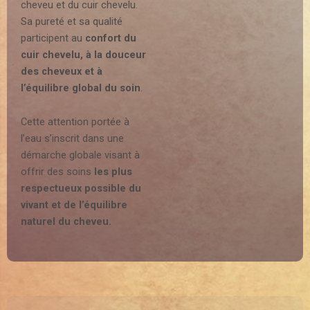
cheveu et du cuir chevelu.
Sa pureté et sa qualité
participent au
confort du
cuir chevelu, à la douceur
des cheveux et à
l’équilibre global du soin
.
Cette attention portée à
l’eau s’inscrit dans une
démarche globale visant à
offrir des soins
les plus
respectueux possible du
vivant et de l’équilibre
naturel du cheveu.